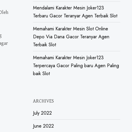
AGEN
Mendalami Karakter Mesin Joker123
SLOT
 Oleh
Terbaru Gacor Teranyar Agen Terbaik Slot
DEPOSIT
PULSA
TANPA
Memahami Karakter Mesin Slot Online
POTONGAN
Depo Via Dana Gacor Teranyar Agen
g
GACOR
Terbaik Slot
agar
TERKINI
AGEN
Memahami Karakter Mesin Joker123
PALING
BAIK
Terpercaya Gacor Paling baru Agen Paling
SLOT
baik Slot
ARCHIVES
July 2022
June 2022