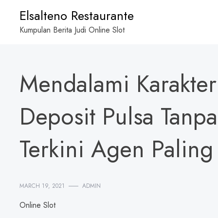
Skip
Elsalteno Restaurante
to
Kumpulan Berita Judi Online Slot
content
Mendalami Karakter
Deposit Pulsa Tanp
Terkini Agen Paling 
MARCH 19, 2021
ADMIN
Online Slot