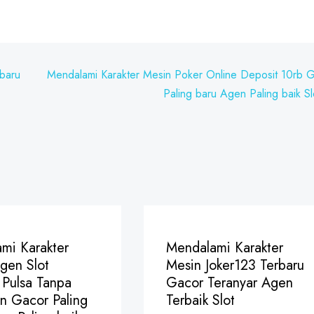
baru
Mendalami Karakter Mesin Poker Online Deposit 10rb 
Paling baru Agen Paling baik Sl
mi Karakter
Mendalami Karakter
gen Slot
Mesin Joker123 Terbaru
 Pulsa Tanpa
Gacor Teranyar Agen
n Gacor Paling
Terbaik Slot