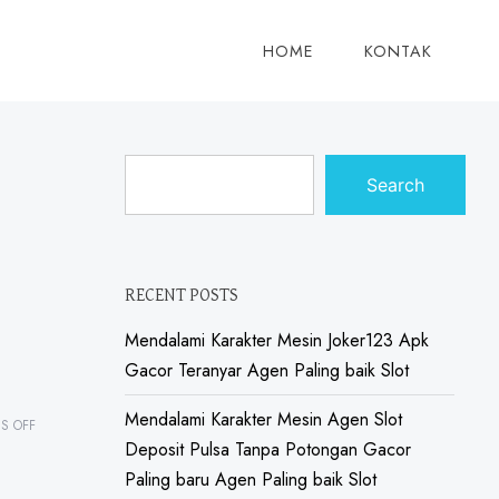
HOME
KONTAK
Search
RECENT POSTS
Mendalami Karakter Mesin Joker123 Apk
Gacor Teranyar Agen Paling baik Slot
Mendalami Karakter Mesin Agen Slot
ON
S OFF
Deposit Pulsa Tanpa Potongan Gacor
MENDALAMI
KARAKTER
Paling baru Agen Paling baik Slot
MESIN