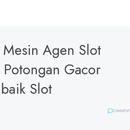
 Mesin Agen Slot
a Potongan Gacor
baik Slot
COMMENT