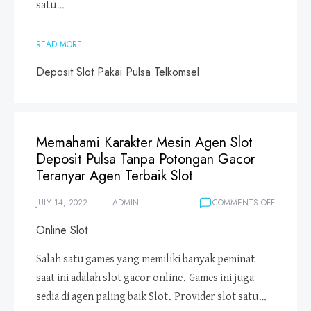
DANA
satu…
GACOR
PALING
READ MORE
BARU
AGEN
Deposit Slot Pakai Pulsa Telkomsel
PALING
BAIK
SLOT
Memahami Karakter Mesin Agen Slot
Deposit Pulsa Tanpa Potongan Gacor
Teranyar Agen Terbaik Slot
ON
JULY 14, 2022
ADMIN
COMMENTS OFF
MEMAHA
Online Slot
KARAKTE
MESIN
AGEN
Salah satu games yang memiliki banyak peminat
SLOT
saat ini adalah slot gacor online. Games ini juga
DEPOSIT
sedia di agen paling baik Slot. Provider slot satu…
PULSA