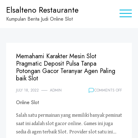
Skip
Elsalteno Restaurante
to
Kumpulan Berita Judi Online Slot
content
Memahami Karakter Mesin Slot
Pragmatic Deposit Pulsa Tanpa
Potongan Gacor Teranyar Agen Paling
baik Slot
ON
JULY 18, 2022
ADMIN
COMMENTS OFF
MEMAHA
Online Slot
KARAKTE
MESIN
SLOT
Salah satu permainan yang memiliki banyak peminat
PRAGMAT
saat ini adalah slot gacor online. Games ini juga
DEPOSIT
sedia di agen terbaik Slot. Provider slot satu ini…
PULSA