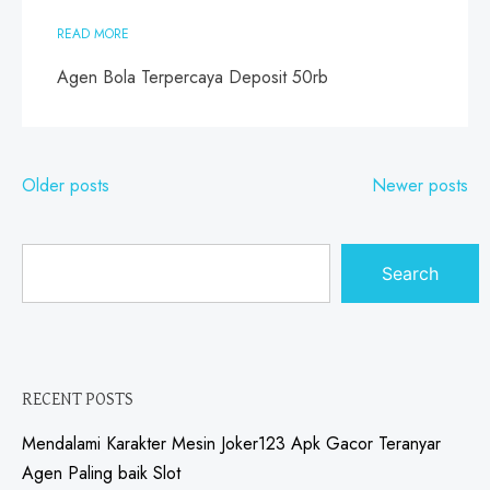
GACOR
READ MORE
TERANYA
AGEN
Agen Bola Terpercaya Deposit 50rb
TERBAIK
SLOT
Posts
Older posts
Newer posts
navigation
Search
RECENT POSTS
Mendalami Karakter Mesin Joker123 Apk Gacor Teranyar
Agen Paling baik Slot