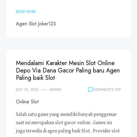
AGEN
READ MORE
PALING
BAIK
Agen Slot Joker123
SLOT
Mendalami Karakter Mesin Slot Online
Depo Via Dana Gacor Paling baru Agen
Paling baik Slot
ON
JULY 14, 2022
ADMIN
COMMENTS OFF
MENDALA
Online Slot
KARAKTE
MESIN
SLOT
Salah satu game yang memiliki banyak penggemar
ONLINE
saat ini merupakan slot gacor online. Games ini
DEPO
juga tersedia di agen paling baik Slot. Provider slot
VIA