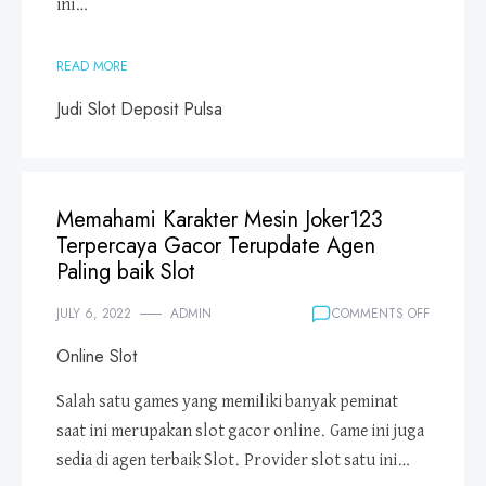
TANPA
ini…
POTONG
GACOR
READ MORE
TERKINI
AGEN
Judi Slot Deposit Pulsa
TERBAIK
SLOT
Memahami Karakter Mesin Joker123
Terpercaya Gacor Terupdate Agen
Paling baik Slot
ON
JULY 6, 2022
ADMIN
COMMENTS OFF
MEMAHA
Online Slot
KARAKTE
MESIN
JOKER123
Salah satu games yang memiliki banyak peminat
TERPERC
saat ini merupakan slot gacor online. Game ini juga
GACOR
sedia di agen terbaik Slot. Provider slot satu ini…
TERUPDA