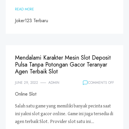
POTONG
READ MORE
GACOR
TERUPDA
Joker123 Terbaru
AGEN
TERBAIK
SLOT
Mendalami Karakter Mesin Slot Deposit
Pulsa Tanpa Potongan Gacor Teranyar
Agen Terbaik Slot
ON
JUNE 29, 2022
ADMIN
COMMENTS OFF
MENDALA
Online Slot
KARAKTE
MESIN
SLOT
Salah satu game yang memiliki banyak pecinta saat
DEPOSIT
ini yakni slot gacor online. Game ini juga tersedia di
PULSA
agen terbaik Slot. Provider slot satu ini…
TANPA
POTONG