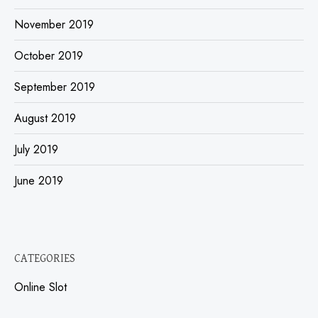
November 2019
October 2019
September 2019
August 2019
July 2019
June 2019
CATEGORIES
Online Slot