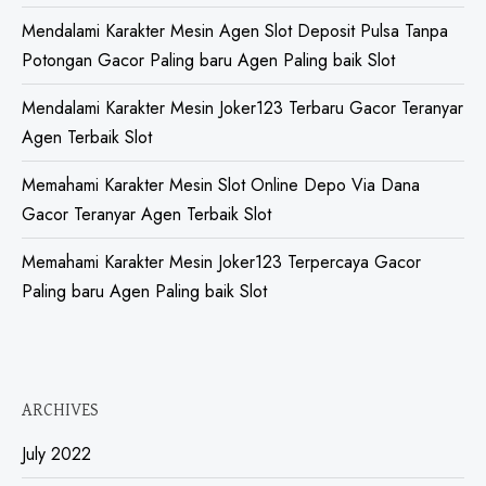
Mendalami Karakter Mesin Agen Slot Deposit Pulsa Tanpa
Potongan Gacor Paling baru Agen Paling baik Slot
Mendalami Karakter Mesin Joker123 Terbaru Gacor Teranyar
Agen Terbaik Slot
Memahami Karakter Mesin Slot Online Depo Via Dana
Gacor Teranyar Agen Terbaik Slot
Memahami Karakter Mesin Joker123 Terpercaya Gacor
Paling baru Agen Paling baik Slot
ARCHIVES
July 2022