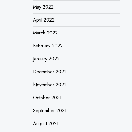
May 2022
April 2022
March 2022
February 2022
January 2022
December 2021
November 2021
October 2021
September 2021
August 2021