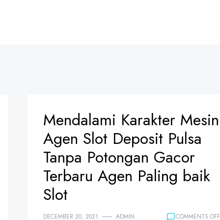
Mendalami Karakter Mesin
Agen Slot Deposit Pulsa
Tanpa Potongan Gacor
Terbaru Agen Paling baik
Slot
MAHAMI
DECEMBER 20, 2021
ADMIN
COMMENTS OFF
RAKTER