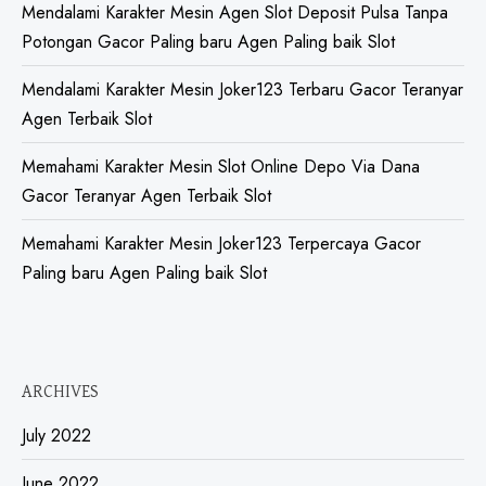
Mendalami Karakter Mesin Agen Slot Deposit Pulsa Tanpa
Potongan Gacor Paling baru Agen Paling baik Slot
Mendalami Karakter Mesin Joker123 Terbaru Gacor Teranyar
Agen Terbaik Slot
Memahami Karakter Mesin Slot Online Depo Via Dana
Gacor Teranyar Agen Terbaik Slot
Memahami Karakter Mesin Joker123 Terpercaya Gacor
Paling baru Agen Paling baik Slot
ARCHIVES
July 2022
June 2022