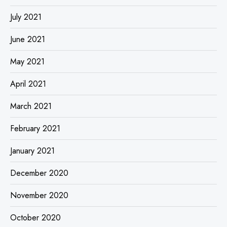
July 2021
June 2021
May 2021
April 2021
March 2021
February 2021
January 2021
December 2020
November 2020
October 2020