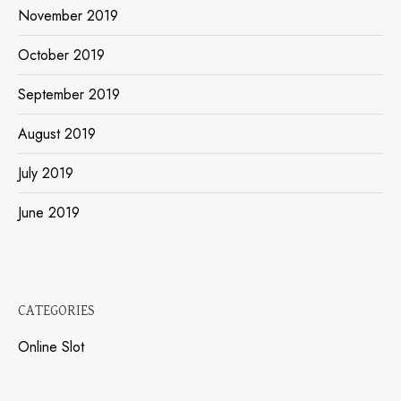
November 2019
October 2019
September 2019
August 2019
July 2019
June 2019
CATEGORIES
Online Slot