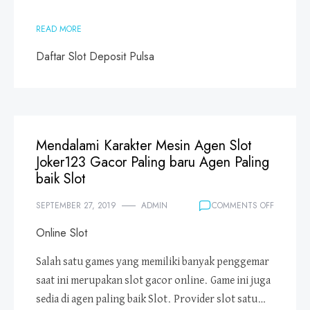
TERBARU
AGEN
READ MORE
TERBAIK
SLOT
Daftar Slot Deposit Pulsa
Mendalami Karakter Mesin Agen Slot
Joker123 Gacor Paling baru Agen Paling
baik Slot
ON
SEPTEMBER 27, 2019
ADMIN
COMMENTS OFF
MENDALA
Online Slot
KARAKTE
MESIN
AGEN
Salah satu games yang memiliki banyak penggemar
SLOT
saat ini merupakan slot gacor online. Game ini juga
JOKER123
sedia di agen paling baik Slot. Provider slot satu…
GACOR