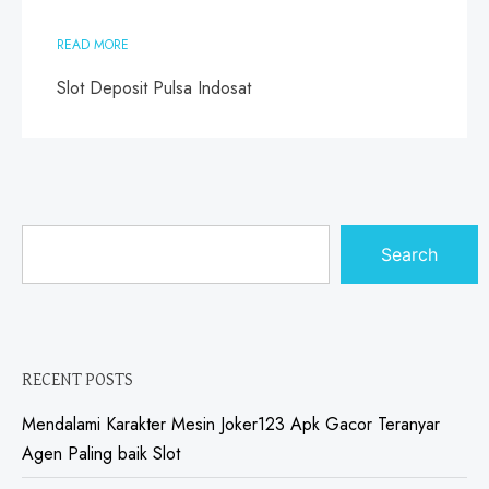
PALING
BARU
READ MORE
AGEN
PALING
Slot Deposit Pulsa Indosat
BAIK
SLOT
Search
RECENT POSTS
Mendalami Karakter Mesin Joker123 Apk Gacor Teranyar
Agen Paling baik Slot