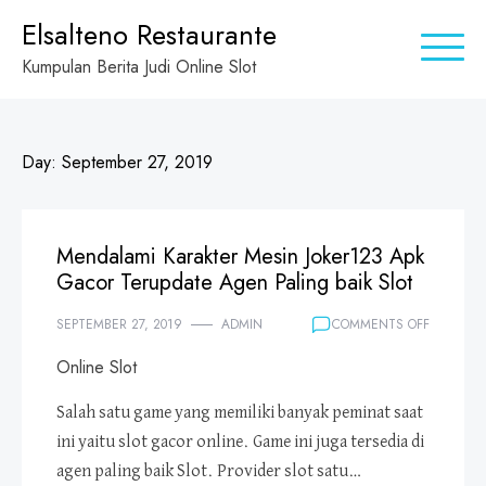
Skip
Elsalteno Restaurante
to
Kumpulan Berita Judi Online Slot
content
Day:
September 27, 2019
Mendalami Karakter Mesin Joker123 Apk
Gacor Terupdate Agen Paling baik Slot
ON
SEPTEMBER 27, 2019
ADMIN
COMMENTS OFF
MENDALA
Online Slot
KARAKTE
MESIN
JOKER123
Salah satu game yang memiliki banyak peminat saat
APK
ini yaitu slot gacor online. Game ini juga tersedia di
GACOR
agen paling baik Slot. Provider slot satu…
TERUPDA