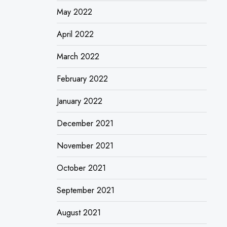
May 2022
April 2022
March 2022
February 2022
January 2022
December 2021
November 2021
October 2021
September 2021
August 2021