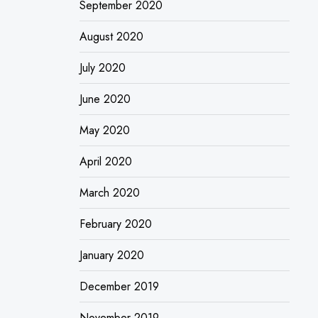
September 2020
August 2020
July 2020
June 2020
May 2020
April 2020
March 2020
February 2020
January 2020
December 2019
November 2019