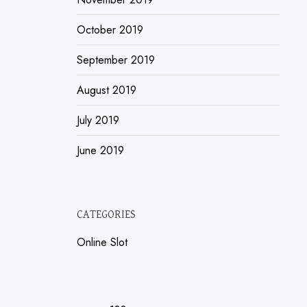
October 2019
September 2019
August 2019
July 2019
June 2019
CATEGORIES
Online Slot