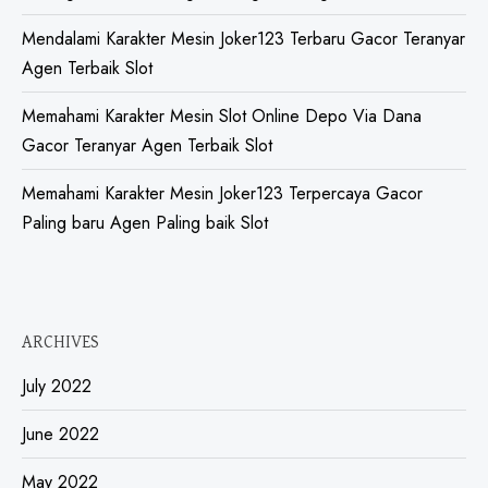
Mendalami Karakter Mesin Joker123 Terbaru Gacor Teranyar
Agen Terbaik Slot
Memahami Karakter Mesin Slot Online Depo Via Dana
Gacor Teranyar Agen Terbaik Slot
Memahami Karakter Mesin Joker123 Terpercaya Gacor
Paling baru Agen Paling baik Slot
ARCHIVES
July 2022
June 2022
May 2022