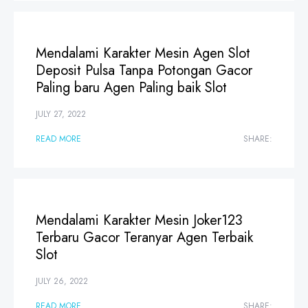
Mendalami Karakter Mesin Agen Slot
Deposit Pulsa Tanpa Potongan Gacor
Paling baru Agen Paling baik Slot
JULY 27, 2022
READ MORE
SHARE:
Mendalami Karakter Mesin Joker123
Terbaru Gacor Teranyar Agen Terbaik
Slot
JULY 26, 2022
READ MORE
SHARE: