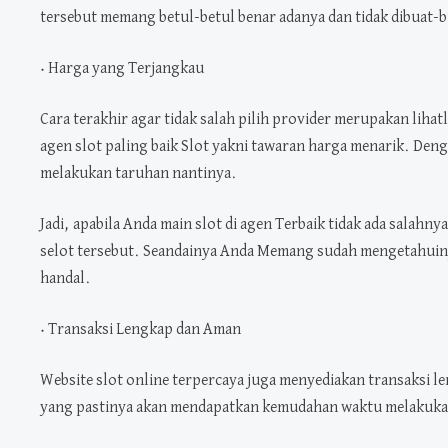
tersebut memang betul-betul benar adanya dan tidak dibuat-bu
• Harga yang Terjangkau
Cara terakhir agar tidak salah pilih provider merupakan liha
agen slot paling baik Slot yakni tawaran harga menarik. De
melakukan taruhan nantinya.
Jadi, apabila Anda main slot di agen Terbaik tidak ada salahn
selot tersebut. Seandainya Anda Memang sudah mengetahuinya, 
handal.
• Transaksi Lengkap dan Aman
Website slot online terpercaya juga menyediakan transaksi l
yang pastinya akan mendapatkan kemudahan waktu melakukan 