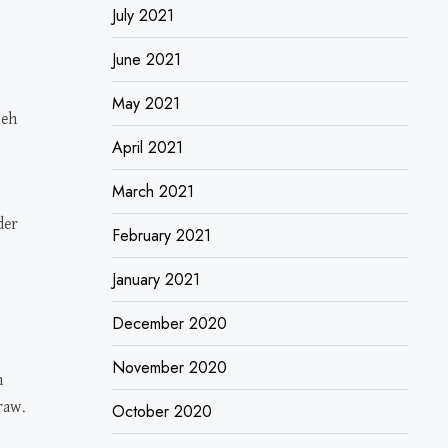
July 2021
June 2021
May 2021
leh
April 2021
March 2021
der
February 2021
January 2021
December 2020
November 2020
n
raw.
October 2020