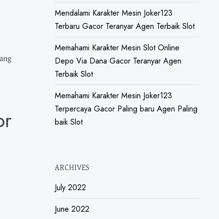
SLOT
Mendalami Karakter Mesin Joker123
DEPOSIT
Terbaru Gacor Teranyar Agen Terbaik Slot
PULSA
INDOSAT
GACOR
Memahami Karakter Mesin Slot Online
TERANYAR
Depo Via Dana Gacor Teranyar Agen
yang
AGEN
Terbaik Slot
PALING
BAIK
Memahami Karakter Mesin Joker123
SLOT
Terpercaya Gacor Paling baru Agen Paling
or
baik Slot
ARCHIVES
July 2022
June 2022