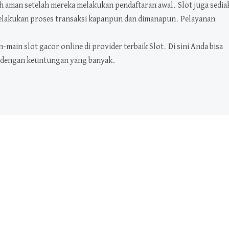
h aman setelah mereka melakukan pendaftaran awal. Slot juga sedia
elakukan proses transaksi kapanpun dan dimanapun. Pelayanan
-main slot gacor online di provider terbaik Slot. Di sini Anda bisa
 dengan keuntungan yang banyak.