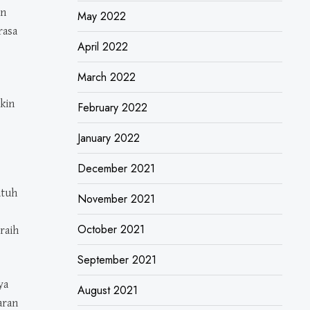
an
May 2022
rasa
April 2022
March 2022
akin
February 2022
January 2022
December 2021
utuh
November 2021
October 2021
raih
September 2021
ya
August 2021
aran