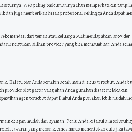
n situsnya. Web paling baik umumnya akan memperhatikan tampil
arik dan juga memberikan kesan profesional sehingga Anda dapat me
a rekomendasi dari teman atau keluarga buat mendapatkan provider
Anda menentukan pilihan provider yang bisa membuat hari Anda sem
rik. Hal itu biar Anda semakin betah main di situs tersebut. Anda b
leh provider slot gacor yang akan Anda gunakan disaat melakukan
ipastikan agen tersebut dapat Diakui Anda pun akan lebih mudah me
rmain dengan mudah dan nyaman. Perlu Anda ketahui bila seluruhn
eroleh tawaran yang menarik, Anda harus menentukan dulu jika taw