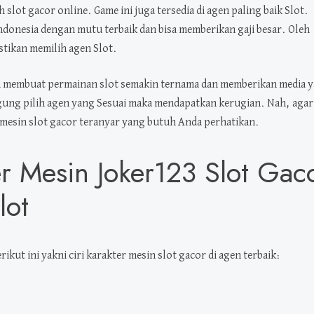
slot gacor online. Game ini juga tersedia di agen paling baik Slot.
i Indonesia dengan mutu terbaik dan bisa memberikan gaji besar. Oleh
stikan memilih agen Slot.
a membuat permainan slot semakin ternama dan memberikan media 
gung pilih agen yang Sesuai maka mendapatkan kerugian. Nah, agar
r mesin slot gacor teranyar yang butuh Anda perhatikan.
r Mesin Joker123 Slot Gac
lot
ut ini yakni ciri karakter mesin slot gacor di agen terbaik: