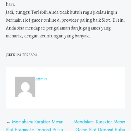
hari.
Jadi, tunggu Terlebih Anda tidak butuh ragu jikalau ingin
bermain slot gacor online di provider paling baik Slot. Di sini
Anda bisa mendapati pengalaman dan juga games yang
menarik, dengan keuntungan yang banyak.
JOKER123 TERBARU
admin
Post
Memahami Karakter Mesin
Mendalami Karakter Mesin
navigation
Slot Pragmatic Deposit Pulsa
Game Slot Deposit Pulsa