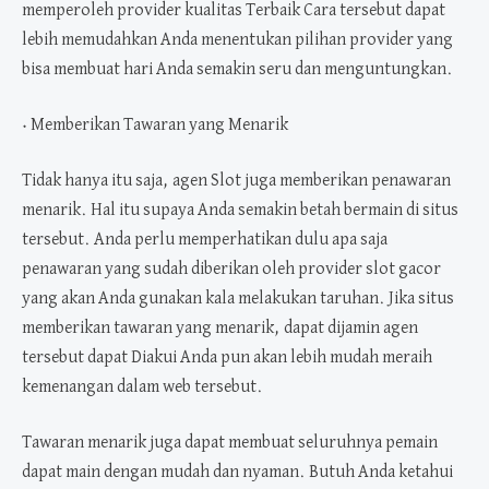
memperoleh provider kualitas Terbaik Cara tersebut dapat
lebih memudahkan Anda menentukan pilihan provider yang
bisa membuat hari Anda semakin seru dan menguntungkan.
• Memberikan Tawaran yang Menarik
Tidak hanya itu saja, agen Slot juga memberikan penawaran
menarik. Hal itu supaya Anda semakin betah bermain di situs
tersebut. Anda perlu memperhatikan dulu apa saja
penawaran yang sudah diberikan oleh provider slot gacor
yang akan Anda gunakan kala melakukan taruhan. Jika situs
memberikan tawaran yang menarik, dapat dijamin agen
tersebut dapat Diakui Anda pun akan lebih mudah meraih
kemenangan dalam web tersebut.
Tawaran menarik juga dapat membuat seluruhnya pemain
dapat main dengan mudah dan nyaman. Butuh Anda ketahui