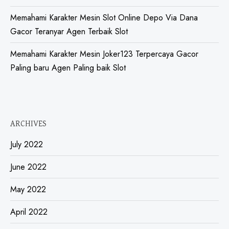
Memahami Karakter Mesin Slot Online Depo Via Dana
Gacor Teranyar Agen Terbaik Slot
Memahami Karakter Mesin Joker123 Terpercaya Gacor
Paling baru Agen Paling baik Slot
ARCHIVES
July 2022
June 2022
May 2022
April 2022