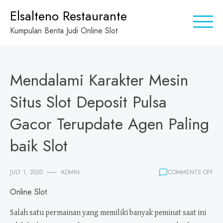
Skip
Elsalteno Restaurante
to
Kumpulan Berita Judi Online Slot
content
Mendalami Karakter Mesin
Situs Slot Deposit Pulsa
Gacor Terupdate Agen Paling
baik Slot
ON
JULY 1, 2020
ADMIN
COMMENTS OFF
ME
Online Slot
KA
ME
SIT
Salah satu permainan yang memiliki banyak peminat saat ini
SLO