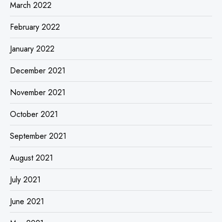
March 2022
February 2022
January 2022
December 2021
November 2021
October 2021
September 2021
August 2021
July 2021
June 2021