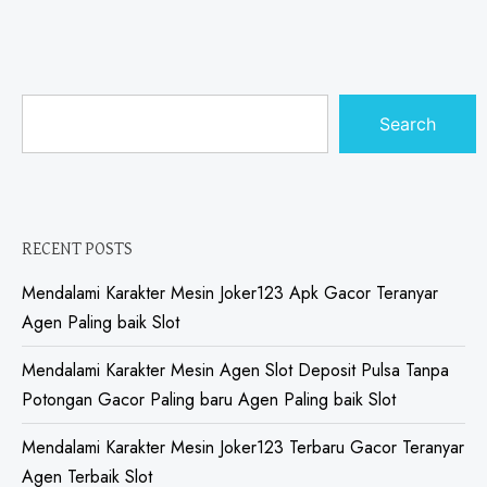
Search
RECENT POSTS
Mendalami Karakter Mesin Joker123 Apk Gacor Teranyar
Agen Paling baik Slot
Mendalami Karakter Mesin Agen Slot Deposit Pulsa Tanpa
Potongan Gacor Paling baru Agen Paling baik Slot
Mendalami Karakter Mesin Joker123 Terbaru Gacor Teranyar
Agen Terbaik Slot