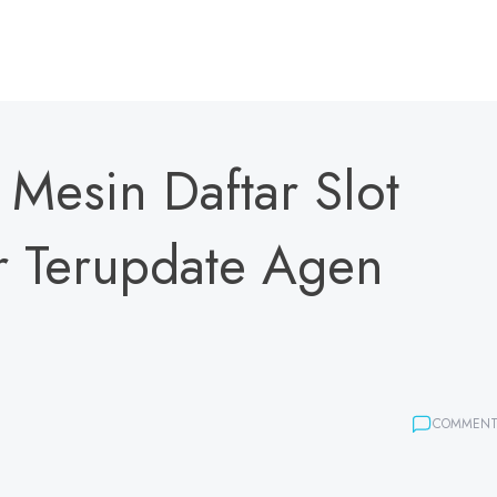
Mesin Daftar Slot
r Terupdate Agen
COMMENT