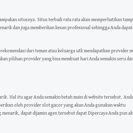
mpakan situsnya. Situs terbaik rata rata akan memperhatikan tamp
enarik dan juga memberikan kesan profesional sehingga Anda dapat
a rekomendasi dari teman atau keluarga utk mendapatkan provider 
ukan pilihan provider yang bisa membuat hari Anda semakin seru da
rik. Hal itu agar Anda semakin betah main di website tersebut. And
berikan oleh provider slot gacor yang akan Anda gunakan waktu
menarik, dapat dijamin agen tersebut dapat Dipercaya Anda pun a