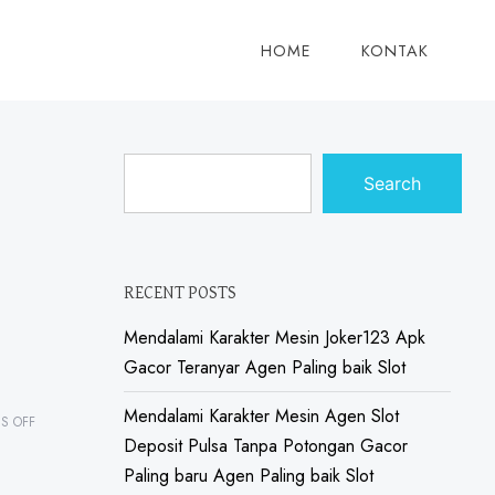
HOME
KONTAK
Search
RECENT POSTS
Mendalami Karakter Mesin Joker123 Apk
Gacor Teranyar Agen Paling baik Slot
Mendalami Karakter Mesin Agen Slot
ON
S OFF
Deposit Pulsa Tanpa Potongan Gacor
MENDALAMI
KARAKTER
Paling baru Agen Paling baik Slot
MESIN