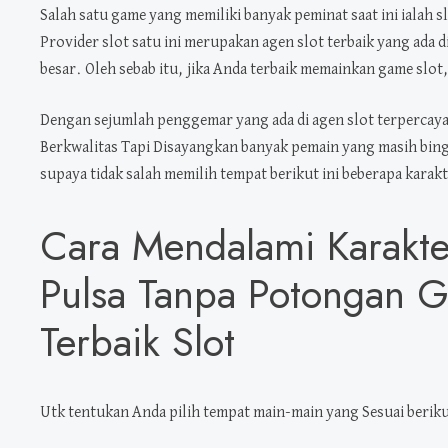
Salah satu game yang memiliki banyak peminat saat ini ialah sl
Provider slot satu ini merupakan agen slot terbaik yang ada
besar. Oleh sebab itu, jika Anda terbaik memainkan game slot
Dengan sejumlah penggemar yang ada di agen slot terpercaya
Berkwalitas Tapi Disayangkan banyak pemain yang masih bin
supaya tidak salah memilih tempat berikut ini beberapa karak
Cara Mendalami Karakter
Pulsa Tanpa Potongan 
Terbaik Slot
Utk tentukan Anda pilih tempat main-main yang Sesuai berikut 