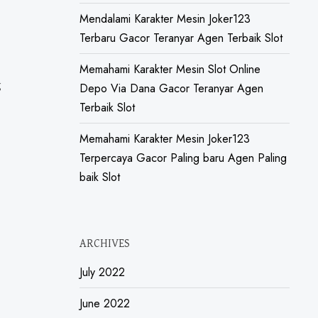
DAFTAR
Mendalami Karakter Mesin Joker123
SLOT
Terbaru Gacor Teranyar Agen Terbaik Slot
DEPOSIT
PULSA
GACOR
Memahami Karakter Mesin Slot Online
TERUPDATE
Depo Via Dana Gacor Teranyar Agen
g
AGEN
Terbaik Slot
TERBAIK
SLOT
Memahami Karakter Mesin Joker123
Terpercaya Gacor Paling baru Agen Paling
baik Slot
ARCHIVES
July 2022
June 2022