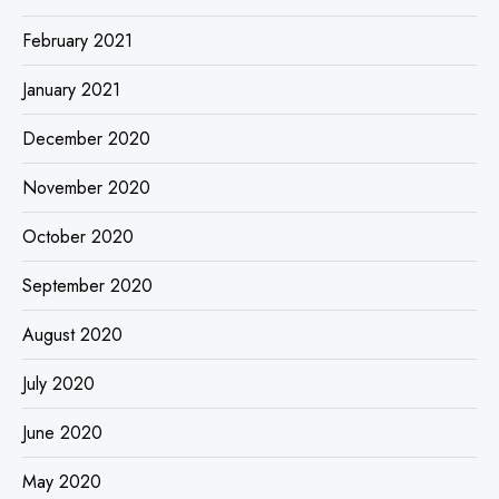
February 2021
January 2021
December 2020
November 2020
October 2020
September 2020
August 2020
July 2020
June 2020
May 2020