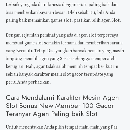
TE
terbaik yang ada di Indonesia dengan mutu paling baik dan
AG
bisa memberikan bayaran besar. Oleh sebab itu, bila Anda
TER
paling baik memainkan games slot, pastikan pilih agen Slot.
SLO
Dengan sejumlah peminat yang ada di agen slot terpercaya
membuat game slot semakin ternama dan memberikan sarana
yang Bermutu Tetapi Disayangkan banyak pemain yang masih
bingung memilih agen yang Serasi sehingga memperoleh
kerugian. Nah, agar tidak salah memilih tempat berikut ini
sekian banyak karakter mesin slot gacor terupdate yang
perlu Anda perhatikan.
Cara Mendalami Karakter Mesin Agen
Slot Bonus New Member 100 Gacor
Teranyar Agen Paling baik Slot
Untuk menentukan Anda pilih tempat main-main yang Pas