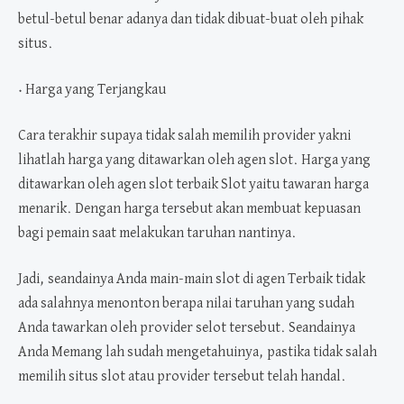
betul-betul benar adanya dan tidak dibuat-buat oleh pihak
situs.
• Harga yang Terjangkau
Cara terakhir supaya tidak salah memilih provider yakni
lihatlah harga yang ditawarkan oleh agen slot. Harga yang
ditawarkan oleh agen slot terbaik Slot yaitu tawaran harga
menarik. Dengan harga tersebut akan membuat kepuasan
bagi pemain saat melakukan taruhan nantinya.
Jadi, seandainya Anda main-main slot di agen Terbaik tidak
ada salahnya menonton berapa nilai taruhan yang sudah
Anda tawarkan oleh provider selot tersebut. Seandainya
Anda Memang lah sudah mengetahuinya, pastika tidak salah
memilih situs slot atau provider tersebut telah handal.