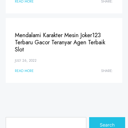
READ MORE
SHARE:
Mendalami Karakter Mesin Joker123
Terbaru Gacor Teranyar Agen Terbaik
Slot
JULY 26, 2022
READ MORE
SHARE:
Search