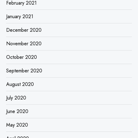
February 2021
January 2021
December 2020
November 2020
October 2020
September 2020
August 2020
July 2020
June 2020
May 2020