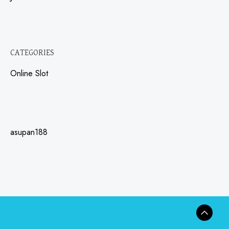
CATEGORIES
Online Slot
asupan188