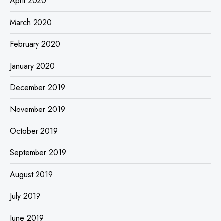
April 2020
March 2020
February 2020
January 2020
December 2019
November 2019
October 2019
September 2019
August 2019
July 2019
June 2019