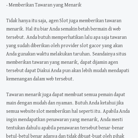
• Memberikan Tawaran yang Menarik
Tidak hanya itu saja, agen Slot juga memberikan tawaran
menarik. Hal itu biar Anda semakin betah bermain di web
tersebut. Anda butuh memperhatikan lalu apa saja tawaran
yang sudah diberikan oleh provider slot gacor yang akan
Anda gunakan waktu melakukan taruhan. Seandainya situs
memberikan tawaran yang menarik, dapat dijamin agen
tersebut dapat Diakui Anda pun akan lebih mudah mendapati
kemenangan dalam web tersebut.
Tawaran menarik juga dapat membuat semua pemain dapat
main dengan mudah dan nyaman. Butuh Anda ketahui jika
semua website slot memberikan hal seperti itu. Apabila Anda
ingin mendapatkan penawaran yang menarik, Anda mesti
tentukan dahulu apabila penawaran tersebut benar-benar
betul-betul benar adanya dan tidak dibuat-buat oleh pihak