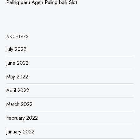
Paling baru Agen Paling baik Slot
ARCHIVES
July 2022
June 2022
May 2022
April 2022
March 2022
February 2022
January 2022