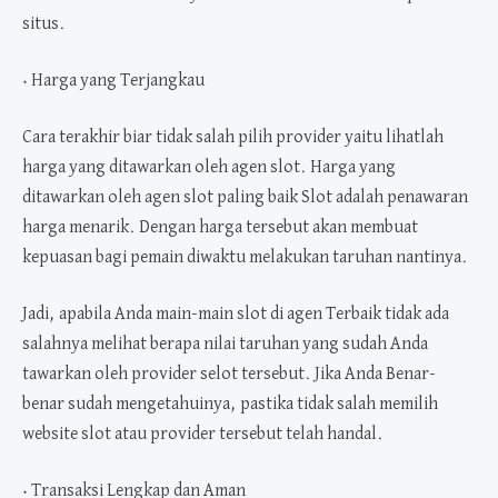
situs.
• Harga yang Terjangkau
Cara terakhir biar tidak salah pilih provider yaitu lihatlah
harga yang ditawarkan oleh agen slot. Harga yang
ditawarkan oleh agen slot paling baik Slot adalah penawaran
harga menarik. Dengan harga tersebut akan membuat
kepuasan bagi pemain diwaktu melakukan taruhan nantinya.
Jadi, apabila Anda main-main slot di agen Terbaik tidak ada
salahnya melihat berapa nilai taruhan yang sudah Anda
tawarkan oleh provider selot tersebut. Jika Anda Benar-
benar sudah mengetahuinya, pastika tidak salah memilih
website slot atau provider tersebut telah handal.
• Transaksi Lengkap dan Aman