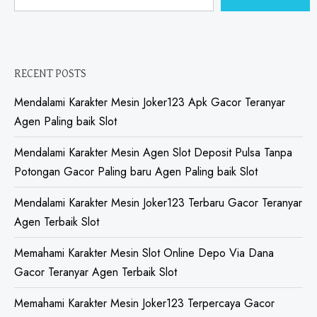
RECENT POSTS
Mendalami Karakter Mesin Joker123 Apk Gacor Teranyar
Agen Paling baik Slot
Mendalami Karakter Mesin Agen Slot Deposit Pulsa Tanpa
Potongan Gacor Paling baru Agen Paling baik Slot
Mendalami Karakter Mesin Joker123 Terbaru Gacor Teranyar
Agen Terbaik Slot
Memahami Karakter Mesin Slot Online Depo Via Dana
Gacor Teranyar Agen Terbaik Slot
Memahami Karakter Mesin Joker123 Terpercaya Gacor