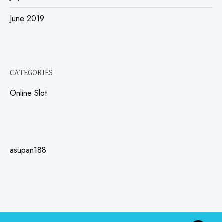
June 2019
CATEGORIES
Online Slot
asupan188