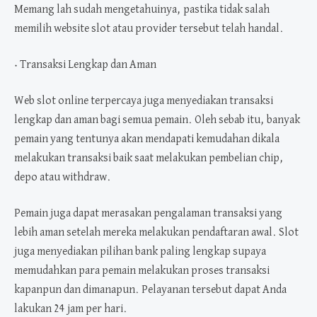
Memang lah sudah mengetahuinya, pastika tidak salah
memilih website slot atau provider tersebut telah handal.
• Transaksi Lengkap dan Aman
Web slot online terpercaya juga menyediakan transaksi
lengkap dan aman bagi semua pemain. Oleh sebab itu, banyak
pemain yang tentunya akan mendapati kemudahan dikala
melakukan transaksi baik saat melakukan pembelian chip,
depo atau withdraw.
Pemain juga dapat merasakan pengalaman transaksi yang
lebih aman setelah mereka melakukan pendaftaran awal. Slot
juga menyediakan pilihan bank paling lengkap supaya
memudahkan para pemain melakukan proses transaksi
kapanpun dan dimanapun. Pelayanan tersebut dapat Anda
lakukan 24 jam per hari.