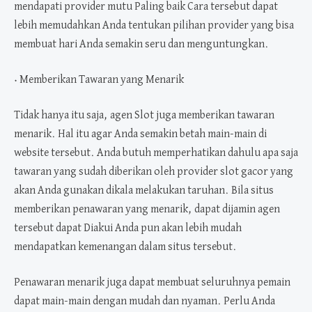
mendapati provider mutu Paling baik Cara tersebut dapat
lebih memudahkan Anda tentukan pilihan provider yang bisa
membuat hari Anda semakin seru dan menguntungkan.
• Memberikan Tawaran yang Menarik
Tidak hanya itu saja, agen Slot juga memberikan tawaran
menarik. Hal itu agar Anda semakin betah main-main di
website tersebut. Anda butuh memperhatikan dahulu apa saja
tawaran yang sudah diberikan oleh provider slot gacor yang
akan Anda gunakan dikala melakukan taruhan. Bila situs
memberikan penawaran yang menarik, dapat dijamin agen
tersebut dapat Diakui Anda pun akan lebih mudah
mendapatkan kemenangan dalam situs tersebut.
Penawaran menarik juga dapat membuat seluruhnya pemain
dapat main-main dengan mudah dan nyaman. Perlu Anda