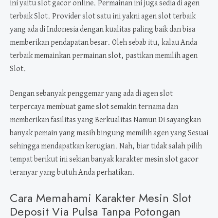
ini yaitu slot gacor online. Permainan ini juga sedia di agen
DEP
terbaik Slot. Provider slot satu ini yakni agen slot terbaik
PUL
10R
yang ada di Indonesia dengan kualitas paling baik dan bisa
TA
memberikan pendapatan besar. Oleh sebab itu, kalau Anda
PO
terbaik memainkan permainan slot, pastikan memilih agen
GA
TE
Slot.
AG
PAL
Dengan sebanyak penggemar yang ada di agen slot
BAI
SLO
terpercaya membuat game slot semakin ternama dan
memberikan fasilitas yang Berkualitas Namun Di sayangkan
banyak pemain yang masih bingung memilih agen yang Sesuai
sehingga mendapatkan kerugian. Nah, biar tidak salah pilih
tempat berikut ini sekian banyak karakter mesin slot gacor
teranyar yang butuh Anda perhatikan.
Cara Memahami Karakter Mesin Slot
Deposit Via Pulsa Tanpa Potongan