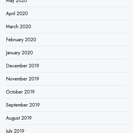
May 2020
April 2020
March 2020
February 2020
January 2020
December 2019
November 2019
October 2019
September 2019
August 2019
July 2019