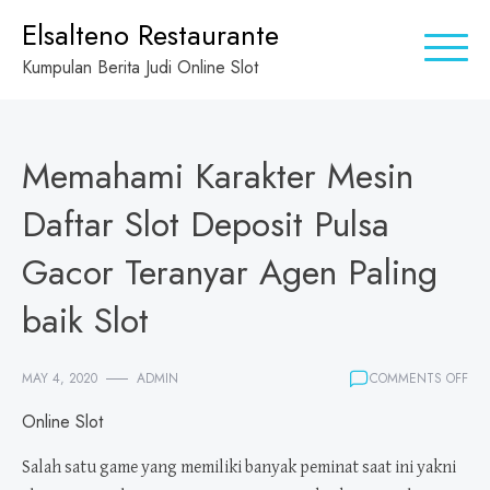
Skip
Elsalteno Restaurante
to
Kumpulan Berita Judi Online Slot
content
Memahami Karakter Mesin
Daftar Slot Deposit Pulsa
Gacor Teranyar Agen Paling
baik Slot
ON
MAY 4, 2020
ADMIN
COMMENTS OFF
ME
Online Slot
KA
ME
DA
Salah satu game yang memiliki banyak peminat saat ini yakni
SLO