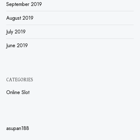
September 2019
August 2019
July 2019
June 2019
CATEGORIES
Online Slot
asupan188