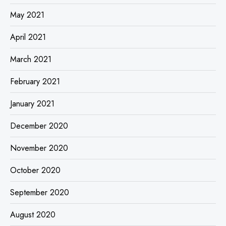
May 2021
April 2021
March 2021
February 2021
January 2021
December 2020
November 2020
October 2020
September 2020
August 2020