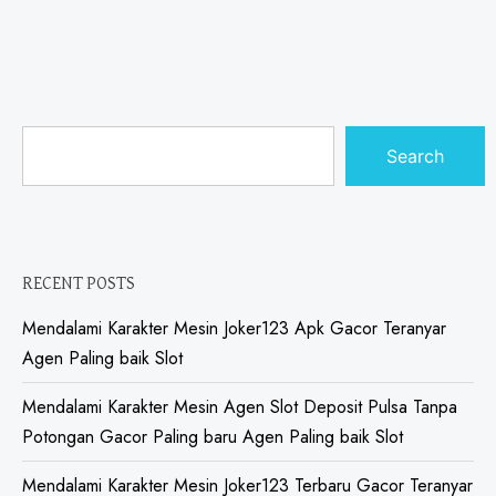
Search
RECENT POSTS
Mendalami Karakter Mesin Joker123 Apk Gacor Teranyar
Agen Paling baik Slot
Mendalami Karakter Mesin Agen Slot Deposit Pulsa Tanpa
Potongan Gacor Paling baru Agen Paling baik Slot
Mendalami Karakter Mesin Joker123 Terbaru Gacor Teranyar