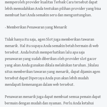
memperoleh provider kualitas Terbaik Cara tersebut dapat
lebih memudahkan Anda tentukan pilihan provider yang bisa
membuat hari Anda semakin seru dan menguntungkan.
• Memberikan Penawaran yang Menarik
Tidak hanya itu saja, agen Slot juga memberikan tawaran
menarik. Hal itu supaya Anda semakin betah bermain di web
tersebut. Anda butuh memperhatikan lalu apa saja
penawaran yang sudah diberikan oleh provider slot gacor
yang akan Anda gunakan dikala melakukan taruhan. Jikalau
situs memberikan tawaran yang menarik, dapat dijamin agen
tersebut dapat Dipercaya Anda pun akan lebih mudah
mendapati kemenangan dalam web tersebut.
Penawaran menarik juga dapat membuat semua pemain dapat
bermain dengan mudah dan nyaman. Perlu Anda ketahui