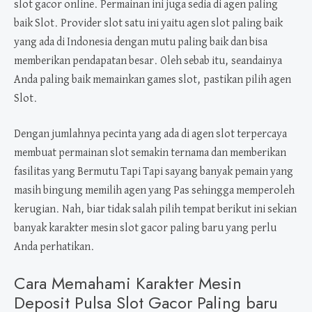
slot gacor online. Permainan ini juga sedia di agen paling
DEP
baik Slot. Provider slot satu ini yaitu agen slot paling baik
PUL
GA
yang ada di Indonesia dengan mutu paling baik dan bisa
TE
memberikan pendapatan besar. Oleh sebab itu, seandainya
AG
Anda paling baik memainkan games slot, pastikan pilih agen
PAL
BAI
Slot.
SLO
Dengan jumlahnya pecinta yang ada di agen slot terpercaya
membuat permainan slot semakin ternama dan memberikan
fasilitas yang Bermutu Tapi Tapi sayang banyak pemain yang
masih bingung memilih agen yang Pas sehingga memperoleh
kerugian. Nah, biar tidak salah pilih tempat berikut ini sekian
banyak karakter mesin slot gacor paling baru yang perlu
Anda perhatikan.
Cara Memahami Karakter Mesin
Deposit Pulsa Slot Gacor Paling baru