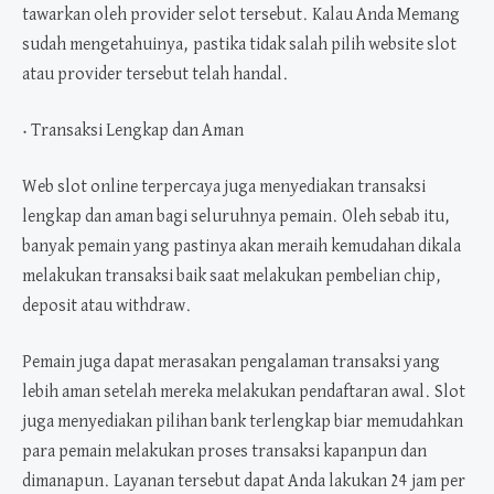
tawarkan oleh provider selot tersebut. Kalau Anda Memang
sudah mengetahuinya, pastika tidak salah pilih website slot
atau provider tersebut telah handal.
• Transaksi Lengkap dan Aman
Web slot online terpercaya juga menyediakan transaksi
lengkap dan aman bagi seluruhnya pemain. Oleh sebab itu,
banyak pemain yang pastinya akan meraih kemudahan dikala
melakukan transaksi baik saat melakukan pembelian chip,
deposit atau withdraw.
Pemain juga dapat merasakan pengalaman transaksi yang
lebih aman setelah mereka melakukan pendaftaran awal. Slot
juga menyediakan pilihan bank terlengkap biar memudahkan
para pemain melakukan proses transaksi kapanpun dan
dimanapun. Layanan tersebut dapat Anda lakukan 24 jam per