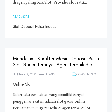
di agen paling baik Slot. Provider slot satu…
10RB
GACOR
TERBARU
READ MORE
AGEN
TERBAIK
Slot Deposit Pulsa Indosat
SLOT
Mendalami Karakter Mesin Deposit Pulsa
Slot Gacor Teranyar Agen Terbaik Slot
ON
JANUARY 2, 2021
ADMIN
COMMENTS OFF
MENDALA
Online Slot
KARAKTE
MESIN
DEPOSIT
Salah satu permainan yang memiliki banyak
PULSA
penggemar saat ini adalah slot gacor online.
SLOT
Permainan ini juga tersedia di agen terbaik Slot.
GACOR