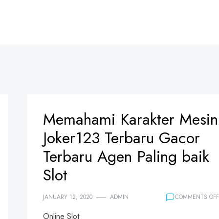
Memahami Karakter Mesin
Joker123 Terbaru Gacor
Terbaru Agen Paling baik
Slot
JANUARY 12, 2020
ADMIN
COMMENTS OFF
Online Slot