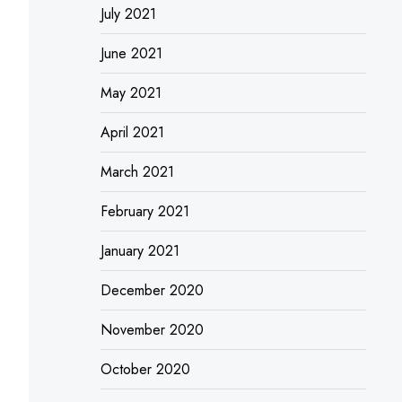
July 2021
June 2021
May 2021
April 2021
ON
March 2021
MENDALAMI
KARAKTER
February 2021
MESIN
GAME
January 2021
SLOT
DEPOSIT
December 2020
PULSA
10RB
November 2020
TANPA
POTONGAN
GACOR
October 2020
PALING