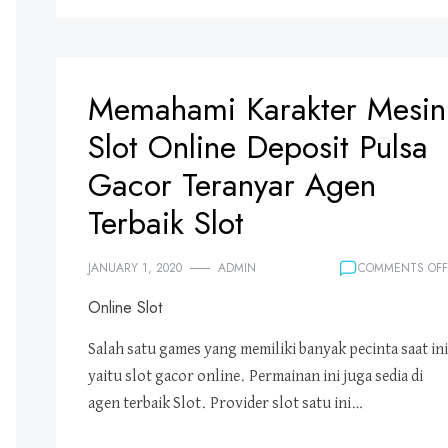
Memahami Karakter Mesin
Slot Online Deposit Pulsa
Gacor Teranyar Agen
Terbaik Slot
MAHAMI
RAKTER
SIN
JANUARY 1, 2020
ADMIN
COMMENTS OFF
EN
OT
Online Slot
NUS
EW
MBER
Salah satu games yang memiliki banyak pecinta saat ini
0
yaitu slot gacor online. Permainan ini juga sedia di
COR
agen terbaik Slot. Provider slot satu ini…
RANYAR
EN