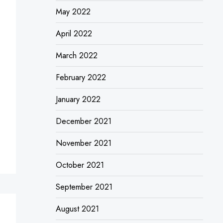
May 2022
April 2022
ON
MENDALAMI
March 2022
KARAKTER
MESIN
SLOT
February 2022
DEPOSIT
VIA
January 2022
PULSA
TANPA
December 2021
POTONGAN
GACOR
November 2021
TERUPDATE
AGEN
October 2021
TERBAIK
SLOT
September 2021
August 2021