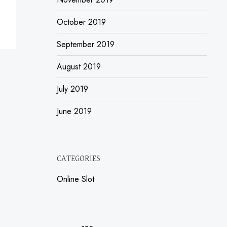
AGEN
TERBAIK
October 2019
SLOT
September 2019
August 2019
July 2019
June 2019
CATEGORIES
Online Slot