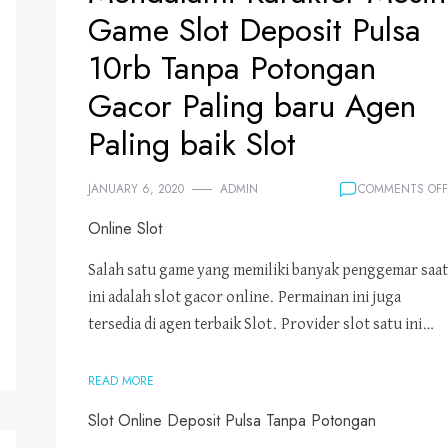
Game Slot Deposit Pulsa
10rb Tanpa Potongan
Gacor Paling baru Agen
Paling baik Slot
NDALAMI
RAKTER
SIN
JANUARY 6, 2020
ADMIN
COMMENTS OFF
KER123
RBARU
Online Slot
COR
RBARU
EN
Salah satu game yang memiliki banyak penggemar saat
RBAIK
ini adalah slot gacor online. Permainan ini juga
OT
tersedia di agen terbaik Slot. Provider slot satu ini…
READ MORE
Slot Online Deposit Pulsa Tanpa Potongan