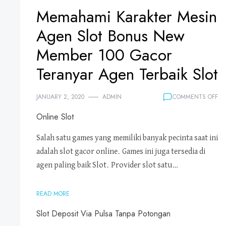
Memahami Karakter Mesin
Agen Slot Bonus New
Member 100 Gacor
Teranyar Agen Terbaik Slot
ON
JANUARY 2, 2020
ADMIN
COMMENTS OFF
ME
Online Slot
KA
ME
AG
Salah satu games yang memiliki banyak pecinta saat ini
SL
adalah slot gacor online. Games ini juga tersedia di
BO
agen paling baik Slot. Provider slot satu…
N
ME
10
READ MORE
GA
TE
Slot Deposit Via Pulsa Tanpa Potongan
AG