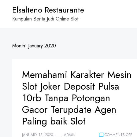
Skip
Elsalteno Restaurante
to
Kumpulan Berita Judi Online Slot
content
Month:
January 2020
Memahami Karakter Mesin
Slot Joker Deposit Pulsa
10rb Tanpa Potongan
Gacor Terupdate Agen
Paling baik Slot
ON
JANUARY 13, 2020
ADMIN
COMMENTS OFF