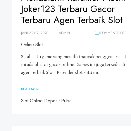
Joker123 Terbaru Gacor
Terbaru Agen Terbaik Slot
ON
JANUARY 7, 2020
ADMIN
COMMENTS OFF
ME
Online Slot
KA
ME
JO
Salah satu game yang memiliki banyak penggemar saat
TE
ini adalah slot gacor online. Games ini juga tersedia di
GA
agen terbaik Slot. Provider slot satu ini…
TE
AG
TE
READ MORE
SL
Slot Online Deposit Pulsa